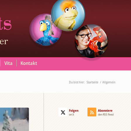
Vita
Kontakt
Du bist hier:
Startseite
/
Allgemein
Folgen
Abonniere
on X
den RSS Feed