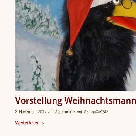
Vorstellung Weihnachtsman
/
/
8. November 2017
in
Allgemein
von
AS_mpXxY342
Weiterlesen