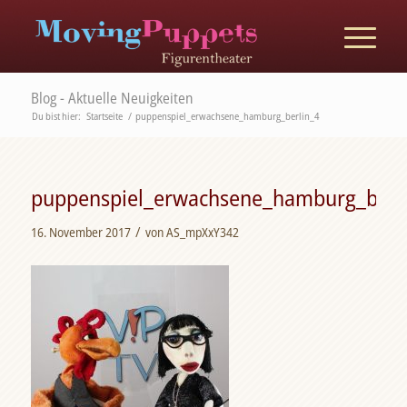
Blog - Aktuelle Neuigkeiten
Du bist hier:
Startseite
/
puppenspiel_erwachsene_hamburg_berlin_4
puppenspiel_erwachsene_hamburg_berl
/
16. November 2017
von
AS_mpXxY342