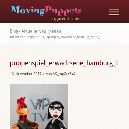
Blog - Aktuelle Neuigkeiten
Du bist hier:
Startseite
/
puppenspiel_erwachsene_hamburg_berlin_5
puppenspiel_erwachsene_hamburg_berl
/
16. November 2017
von
AS_mpXxY342