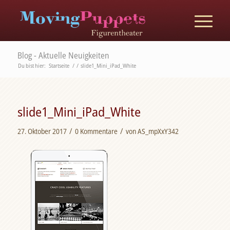
Blog - Aktuelle Neuigkeiten
Du bist hier:
Startseite
/
/
slide1_Mini_iPad_White
slide1_Mini_iPad_White
/
/
27. Oktober 2017
0 Kommentare
von
AS_mpXxY342