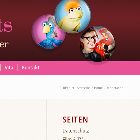
Vita
Kontakt
Du bist hier:
Startseite
/
Home
/
moderation
SEITEN
Datenschutz
Film & TV