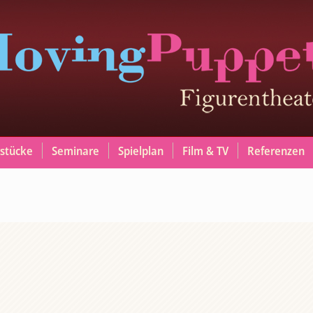
stücke
Seminare
Spielplan
Film & TV
Referenzen