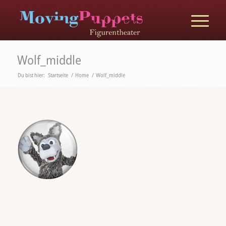
Wolf_middle
Du bist hier:
Startseite
/
Home
/
Wolf_middle