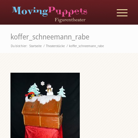
koffer_schneemann_rabe
Du bist hier:
Startseite
/
Theaterstücke
/
koffer_schneemann_rabe