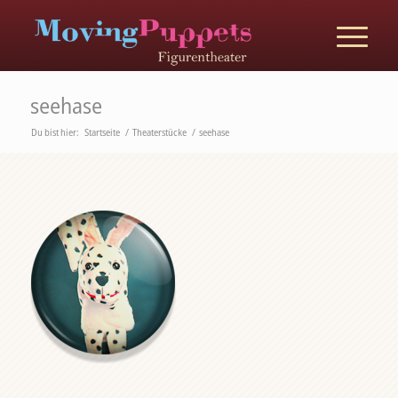
seehase
Du bist hier:
Startseite
/
Theaterstücke
/
seehase