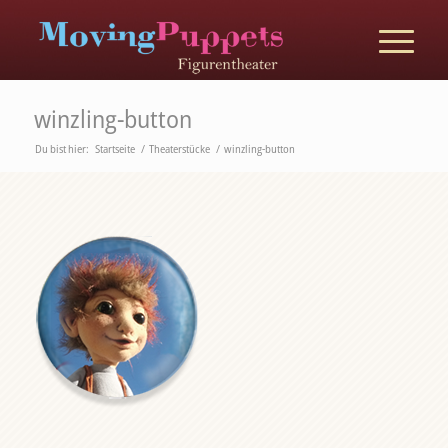
winzling-button
Du bist hier:
Startseite
/
Theaterstücke
/
winzling-button