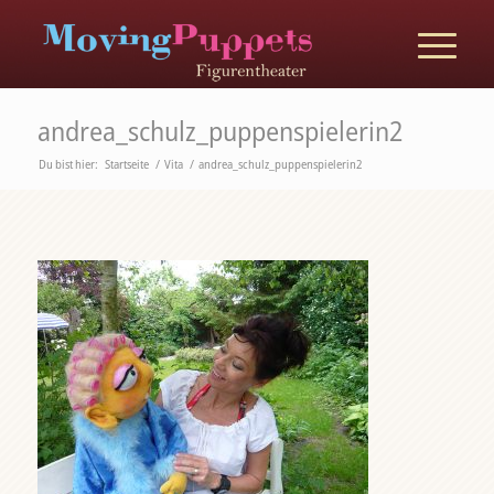
andrea_schulz_puppenspielerin2
Du bist hier:
Startseite
/
Vita
/
andrea_schulz_puppenspielerin2